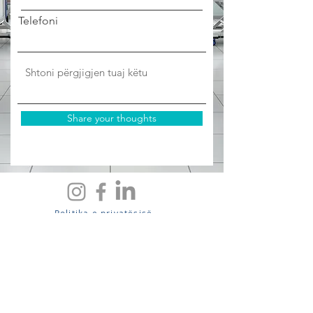
Telefoni
Share your thoughts
Politika e privatësisë
Privacy Policy
Forma e komenteve
Kushtet e Pergjithsme