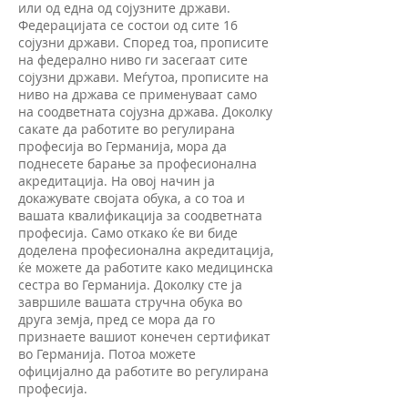
или од една од сојузните држави.
Федерацијата се состои од сите 16
сојузни држави. Според тоа, прописите
на федерално ниво ги засегаат сите
сојузни држави. Меѓутоа, прописите на
ниво на држава се применуваат само
на соодветната сојузна држава. Доколку
сакате да работите во регулирана
професија во Германија, мора да
поднесете барање за професионална
акредитација. На овој начин ја
докажувате својата обука, а со тоа и
вашата квалификација за соодветната
професија. Само откако ќе ви биде
доделена професионална акредитација,
ќе можете да работите како медицинска
сестра во Германија. Доколку сте ја
завршиле вашата стручна обука во
друга земја, пред се мора да го
признаете вашиот конечен сертификат
во Германија. Потоа можете
официјално да работите во регулирана
професија.