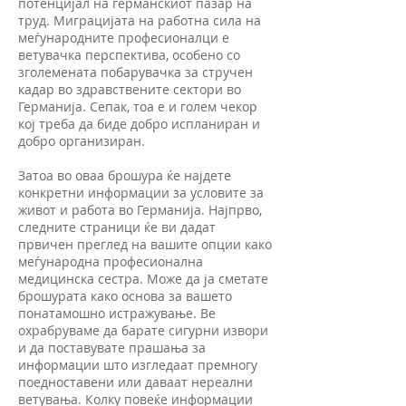
потенцијал на германскиот пазар на
труд. Миграцијата на работна сила на
меѓународните професионалци е
ветувачка перспектива, особено со
зголемената побарувачка за стручен
кадар во здравствените сектори во
Германија. Сепак, тоа е и голем чекор
кој треба да биде добро испланиран и
добро организиран.
Затоа во оваа брошура ќе најдете
конкретни информации за условите за
живот и работа во Германија. Најпрво,
следните страници ќе ви дадат
првичен преглед на вашите опции како
меѓународна професионална
медицинска сестра. Може да ја сметате
брошурата како основа за вашето
понатамошно истражување. Ве
охрабруваме да барате сигурни извори
и да поставувате прашања за
информации што изгледаат премногу
поедноставени или даваат нереални
ветувања. Колку повеќе информации