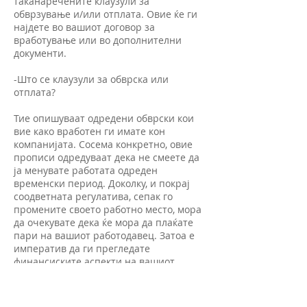
таканаречените клаузули за
обврзување и/или отплата. Овие ќе ги
најдете во вашиот договор за
вработување или во дополнителни
документи.
-Што се клаузули за обврска или
отплата?
Тие опишуваат одредени обврски кои
вие како вработен ги имате кон
компанијата. Сосема конкретно, овие
прописи одредуваат дека не смеете да
ја менувате работата одреден
временски период. Доколку, и покрај
соодветната регулатива, сепак го
промените своето работно место, мора
да очекувате дека ќе мора да плаќате
пари на вашиот работодавец. Затоа е
императив да ги прегледате
финансиските аспекти на вашиот
договор за соодветност. Во случај на
несигурности, независни адвокати
специјализирани за германското