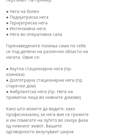
● Нега на болен
● Педијатриска нега
● Геријатриска нега
● Интензивна нега
● Нега во оперативна сала
Горенаведените полиња сами по себе
се под-делени на различни области на
негата. Овие се:
● Aкутна стационарна нега (пр.
клиника)
● Долготрајна стационарна нега (пр.
старечки дом)
● Амбулантска нега (пр. Нега на
приватни лица во нивните домови)
Како што можете да видите: како
професионалец за нега вие се грижите
и им помагате на луѓето во секоја фаза
од нивниот живот. Вашите
одговорности вклучуваат широк