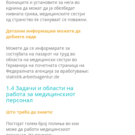
болниците и установите за нега во
иднина да можат да ја обезбедат
нивната грижа, медицинските сестри
од странство ќе стануваат се поважни.
Детални информации можете да
добиете овде
Можете да се информирате за
состојбата на пазарот на труд во
областа на медицински сестри во
Германија на почетната страница на
Федералната агенција за вработување:
statistik.arbeitsagentur.de
1.4 Задачи и области на
работа за медицинскиот
персонал
Што треба да знаете:
Постојат голем број полиња во кои
може да работи медицинскиот
персонал. На пример: