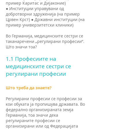
пример Каритас и Дијаконие)
● Институции управувани од
добротворни здруженија (на пример
Црвен Крст) ● Државни институции (на
пример универзитетски клиники)
Во Германија, медицинските сестри се
таканаречени „регулирани професии“.
Што значи тоа?
1.1 Професиите на
медицинските сестри се
регулирани професии
Што треба да знаете?
Регулирани професии се професии за
кои обуката ја пропишува државата. Во
федерално организираната земја
Германија, тоа значи дека
регулираните професии се
организирани или од Федерацијата