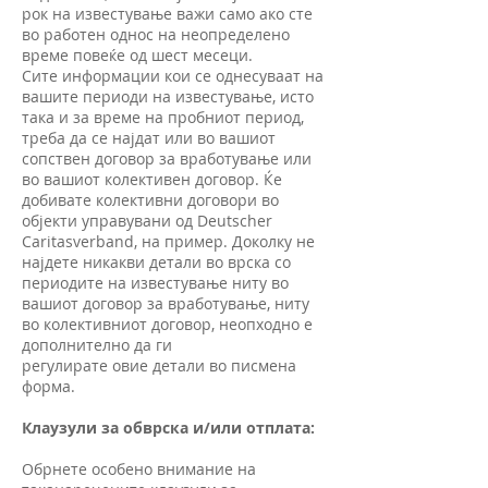
рок на известување важи само ако сте
во работен однос на неопределено
време повеќе од шест месеци.
Сите информации кои се однесуваат на
вашите периоди на известување, исто
така и за време на пробниот период,
треба да се најдат или во вашиот
сопствен договор за вработување или
во вашиот колективен договор. Ќе
добивате колективни договори во
објекти управувани од Deutscher
Caritasverband, на пример. Доколку не
најдете никакви детали во врска со
периодите на известување ниту во
вашиот договор за вработување, ниту
во колективниот договор, неопходно е
дополнително да ги
регулирате овие детали во писмена
форма.
Клаузули за обврска и/или отплата:
Обрнете особено внимание на