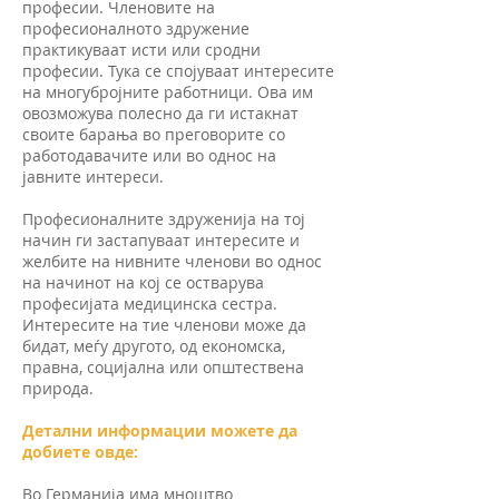
професии. Членовите на
професионалното здружение
практикуваат исти или сродни
професии. Тука се спојуваат интересите
на многубројните работници. Ова им
овозможува полесно да ги истакнат
своите барања во преговорите со
работодавачите или во однос на
јавните интереси.
Професионалните здруженија на тој
начин ги застапуваат интересите и
желбите на нивните членови во однос
на начинот на кој се остварува
професијата медицинска сестра.
Интересите на тие членови може да
бидат, меѓу другото, од економска,
правна, социјална или општествена
природа.
Детални информации можете да
добиете овде:
Во Германија има мноштво