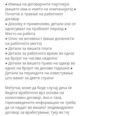
● Имиња на договорните партнери
(вашето има и името на компанијата) ●
Почеток и траење на работниот
договор
● Доколку е применливо, детали кои се
однесуваат на пробниот период ●
Место на работа
● Опис на активност (ваши должности
на работното место)
● Детали за вашата плата
● Детали за работното време во однос
на бројот на часови неделно
● Детали за вашето право на одмор во
однос на бројот на денови годишно ●
Детали за периодите на известување
што важат за двете страни
Меѓутоа, може да биде случај дека ќе
бидете вработени врз основа на
колективен договор. Ако е така,
горенаведените информации не треба
да се најдат во вашиот индивидуален
договор за вработување, туку во тој