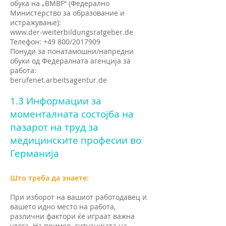
обука на „BMBF“ (Федерално
Министерство за образование и
истражување):
www.der-weiterbildungsratgeber.de
Телефон: +49 800/2017909
Понуди за понатамошни/напредни
обуки од Федералната агенција за
работа:
berufenet.arbeitsagentur.de
1.3 Информации за
моменталната состојба на
пазарот на труд за
медицинските професии во
Германија
Што треба да знаете:
При изборот на вашиот работодавец и
вашето идно место на работа,
различни фактори ќе играат важна
улога. На пример, ситуацијата на