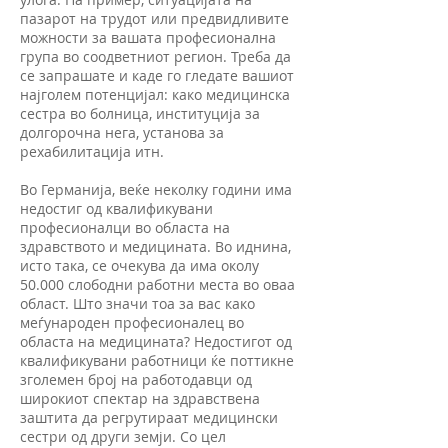
пазарот на трудот или предвидливите
можности за вашата професионална
група во соодветниот регион. Треба да
се запрашате и каде го гледате вашиот
најголем потенцијал: како медицинска
сестра во болница, институција за
долгорочна нега, установа за
рехабилитација итн.
Во Германија, веќе неколку години има
недостиг од квалификувани
професионалци во областа на
здравството и медицината. Во иднина,
исто така, се очекува да има околу
50.000 слободни работни места во оваа
област. Што значи тоа за вас како
меѓународен професионалец во
областа на медицината? Недостигот од
квалификувани работници ќе поттикне
зголемен број на работодавци од
широкиот спектар на здравствена
заштита да регрутираат медицински
сестри од други земји. Со цел