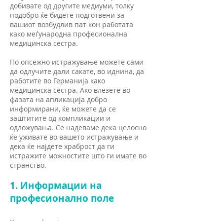
добивате од другите медиуми, толку
подобро ќе бидете подготвени за
вашиот возбудлив пат кон работата
како меѓународна професионална
медицинска сестра.
По опсежно истражување можете сами
да одлучите дали сакате, во иднина, да
работите во Германија како
медицинска сестра. Ако влезете во
фазата на апликација добро
информирани, ќе можете да се
заштитите од компликации и
одложувања. Се надеваме дека целосно
ќе уживате во вашето истражување и
дека ќе најдете храброст да ги
истражите можностите што ги имате во
странство.
1. Информации на
професионално поле