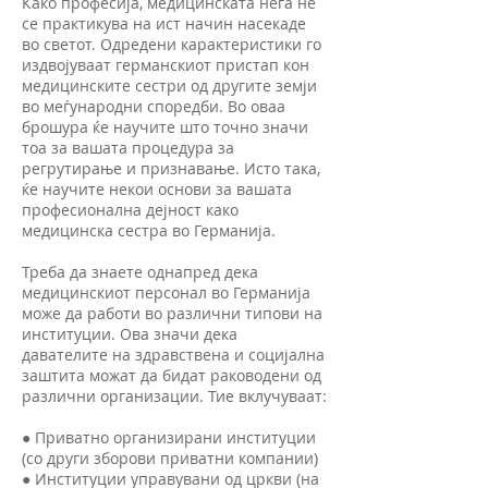
Како професија, медицинската нега не
се практикува на ист начин насекаде
во светот. Одредени карактеристики го
издвојуваат германскиот пристап кон
медицинските сестри од другите земји
во меѓународни споредби. Во оваа
брошура ќе научите што точно значи
тоа за вашата процедура за
регрутирање и признавање. Исто така,
ќе научите некои основи за вашата
професионална дејност како
медицинска сестра во Германија.
Треба да знаете однапред дека
медицинскиот персонал во Германија
може да работи во различни типови на
институции. Ова значи дека
давателите на здравствена и социјална
заштита можат да бидат раководени од
различни организации. Тие вклучуваат:
● Приватно организирани институции
(со други зборови приватни компании)
● Институции управувани од цркви (на