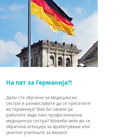
На пат за Германија?!
Дали сте обучени за медицински
сестри и размислувате да се преселите
во Германија? Вие би сакале да
работите овде како професионална
медицинска сестра? Можеби веќе ви се
обратила агенција за вработување или
јазично училиште за вашиот