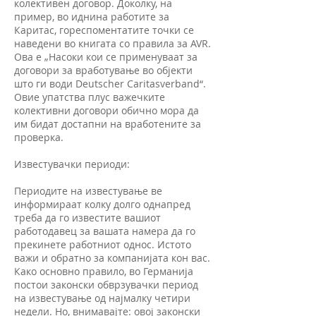
колективен договор. Доколку, на
пример, во иднина работите за
Каритас, гореспоментатите точки се
наведени во книгата со правила за AVR.
Ова е „Насоки кои се применуваат за
договори за вработување во објекти
што ги води Deutscher Caritasverband“.
Овие упатства плус важечките
колективни договори обично мора да
им бидат достапни на вработените за
проверка.
Известувачки периоди:
Периодите на известување ве
информираат колку долго однапред
треба да го известите вашиот
работодавец за вашата намера да го
прекинете работниот однос. Истото
важи и обратно за компанијата кон вас.
Како основно правило, во Германија
постои законски обврзувачки период
на известување од најмалку четири
недели. Но, внимавајте: овој законски