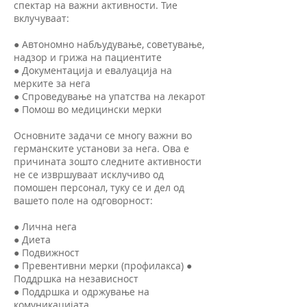
спектар на важни активности. Тие
вклучуваат:
● Автономно набљудување, советување,
надзор и грижа на пациентите
● Документација и евалуација на
мерките за нега
● Спроведување на упатства на лекарот
● Помош во медицински мерки
Основните задачи се многу важни во
германските установи за нега. Ова е
причината зошто следните активности
не се извршуваат исклучиво од
помошен персонал, туку се и дел од
вашето поле на одговорност:
● Лична нега
● Диета
● Подвижност
● Превентивни мерки (профилакса) ●
Поддршка на независност
● Поддршка и одржување на
комуникацијата