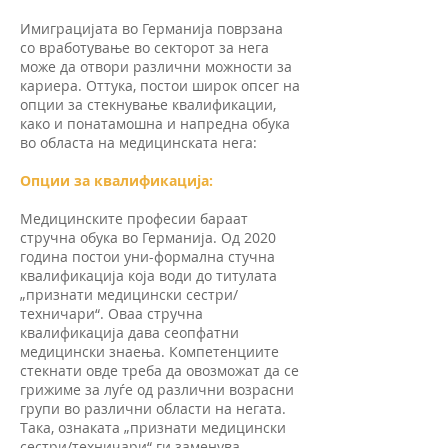
Имиграцијата во Германија поврзана
со вработување во секторот за нега
може да отвори различни можности за
кариера. Оттука, постои широк опсег на
опции за стекнување квалификации,
како и понатамошна и напредна обука
во областа на медицинската нега:
Опции за квалификација:
Медицинските професии бараат
стручна обука во Германија. Од 2020
година постои уни-формална стучна
квалификација која води до титулата
„признати медицински сестри/
техничари“. Оваа стручна
квалификација дава сеопфатни
медицински знаења. Компетенциите
стекнати овде треба да овозможат да се
грижиме за луѓе од различни возрасни
групи во различни области на негата.
Така, ознаката „признати медицински
сестри/техничари“ ги заменува