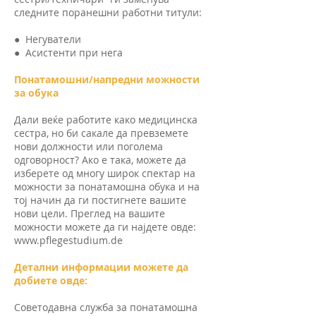
следните поранешни работни титули:
● Негуватели
● Асистенти при нега
Понатамошни/напредни можности
за обука
Дали веќе работите како медицинска
сестра, но би сакале да превземете
нови должности или поголема
одговорност? Ако е така, можете да
изберете од многу широк спектар на
можности за понатамошна обука и на
тој начин да ги постигнете вашите
нови цели. Преглед на вашите
можности можете да ги најдете овде:
www.pflegestudium.de
Детални информации можете да
добиете овде:
Советодавна служба за понатамошна